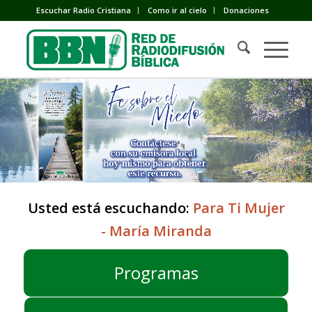
Escuchar Radio Cristiana
Como ir al cielo
Donaciones
Usted está escuchando:
Para Ti Mujer
- María Miranda
Programas