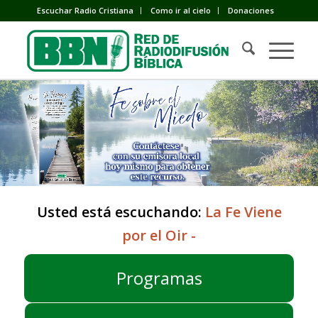
Escuchar Radio Cristiana
Como ir al cielo
Donaciones
Usted está escuchando:
La Fe Viene
por el Oir -
Programas