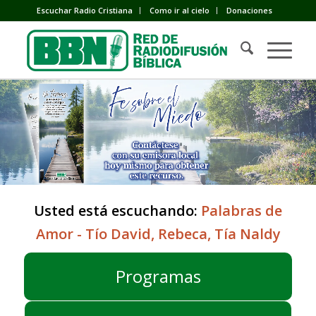
Escuchar Radio Cristiana
Como ir al cielo
Donaciones
Usted está escuchando:
Palabras de
Amor - Tío David, Rebeca, Tía Naldy
Programas