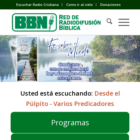
Escuchar Radio Cristiana
Como ir al cielo
Donaciones
Usted está escuchando:
Desde el
Púlpito - Varios Predicadores
Programas