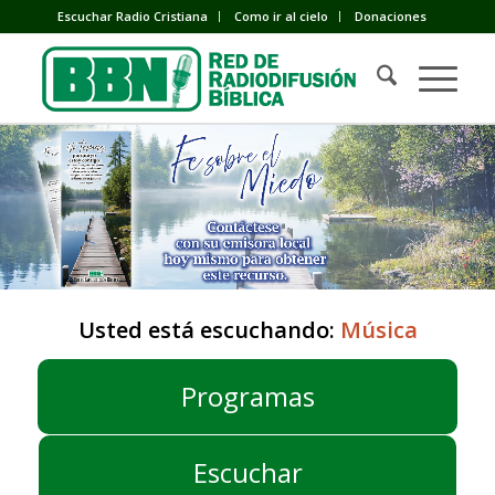
Escuchar Radio Cristiana
Como ir al cielo
Donaciones
Usted está escuchando:
Música
Programas
Escuchar