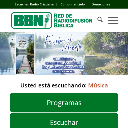
Escuchar Radio Cristiana
Como ir al cielo
Donaciones
Usted está escuchando:
Música
Programas
Escuchar