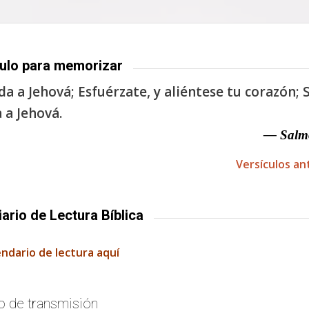
ulo para memorizar
a a Jehová; Esfuérzate, y aliéntese tu corazón; S
 a Jehová.
— Salm
Versículos an
iario de Lectura Bíblica
endario de lectura aquí
o de transmisión