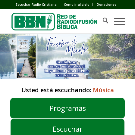
Escuchar Radio Cristiana
Como ir al cielo
Donaciones
Usted está escuchando:
Música
Programas
Escuchar