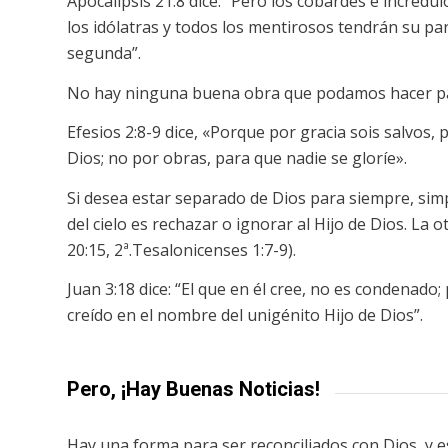
Apocalipsis 21:8 dice: “Pero los cobardes e incrédul
los idólatras y todos los mentirosos tendrán su pa
segunda”.
No hay ninguna buena obra que podamos hacer pa
Efesios 2:8-9 dice, «Porque por gracia sois salvos, 
Dios; no por obras, para que nadie se gloríe».
Si desea estar separado de Dios para siempre, sim
del cielo es rechazar o ignorar al Hijo de Dios. La 
20:15, 2ª.Tesalonicenses 1:7-9).
Juan 3:18 dice: “El que en él cree, no es condenado
creído en el nombre del unigénito Hijo de Dios”.
Pero, ¡Hay Buenas Noticias!
Hay una forma para ser reconciliados con Dios, y es