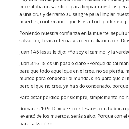
necesitaba un sacrificio para limpiar nuestros pecad
a una cruz y derramó su sangre para limpiar nuestr
muertos, confirmando que El era Todopoderoso pa
Poniendo nuestra confianza en la muerte, sepultura
salvación, la vida eterna, y la reconciliación con Dio
Juan 14:6 Jesús le dijo: «Yo soy el camino, y la verdad
Juan 3:16-18 es un pasaje claro «Porque de tal ma
para que todo aquel que en él cree, no se pierda, 
mundo para condenar al mundo, sino para que el mu
pero el que no cree, ya ha sido condenado, porque 
Para estar perdido por siempre, simplemente no hag
Romanos 10:9-10 «que si confesares con tu boca que
levantó de los muertos, serás salvo. Porque con el 
para salvación».