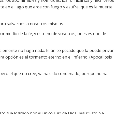
os, los abominables y homicidas, los fornicarios y hechiceros
rte en el lago que arde con fuego y azufre, que es la muerte
ra salvarnos a nosotros mismos.
por medio de la fe, y esto no de vosotros, pues es don de
plemente no haga nada. El único pecado que lo puede privar
otra opción es el tormento eterno en el infierno. (Apocalipsis
; pero el que no cree, ya ha sido condenado, porque no ha
to fue logrado por el único Hijo de Dios, Jesucristo. Se