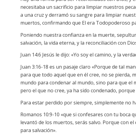
necesitaba un sacrificio para limpiar nuestros pecad
a una cruz y derramó su sangre para limpiar nuestr
muertos, confirmando que El era Todopoderoso pa
Poniendo nuestra confianza en la muerte, sepultura
salvación, la vida eterna, y la reconciliación con Dio
Juan 14:6 Jesús le dijo: «Yo soy el camino, y la verdad
Juan 3:16-18 es un pasaje claro «Porque de tal ma
para que todo aquel que en él cree, no se pierda, 
mundo para condenar al mundo, sino para que el mu
pero el que no cree, ya ha sido condenado, porque 
Para estar perdido por siempre, simplemente no hag
Romanos 10:9-10 «que si confesares con tu boca que
levantó de los muertos, serás salvo. Porque con el 
para salvación».