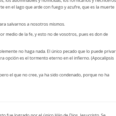
os, los abominables y homicidas, los fornicarios y hechiceros
rte en el lago que arde con fuego y azufre, que es la muerte
ra salvarnos a nosotros mismos.
por medio de la fe, y esto no de vosotros, pues es don de
plemente no haga nada. El único pecado que lo puede privar
otra opción es el tormento eterno en el infierno. (Apocalipsis
; pero el que no cree, ya ha sido condenado, porque no ha
to fue logrado por el único Hijo de Dios, Jesucristo. Se