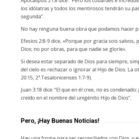
Apocalipsis 21:8 dice: “Pero los cobardes e incrédul
los idólatras y todos los mentirosos tendrán su pa
segunda”.
No hay ninguna buena obra que podamos hacer pa
Efesios 2:8-9 dice, «Porque por gracia sois salvos, 
Dios; no por obras, para que nadie se gloríe».
Si desea estar separado de Dios para siempre, sim
del cielo es rechazar o ignorar al Hijo de Dios. La 
20:15, 2ª.Tesalonicenses 1:7-9).
Juan 3:18 dice: “El que en él cree, no es condenado
creído en el nombre del unigénito Hijo de Dios”.
Pero, ¡Hay Buenas Noticias!
Hay una forma para ser reconciliados con Dios, y es