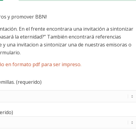
tros y promover BBN!
tación. En el frente encontrara una invitación a sintonizar
 pasará la eternidad?” También encontrará referencias
e y una invitacion a sintonizar una de nuestras emisoras o
ormulario.
ño en formato pdf para ser impreso.
illas. (requerido)
erido)