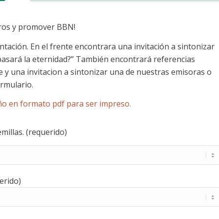
tros y promover BBN!
tación. En el frente encontrara una invitación a sintonizar
 pasará la eternidad?” También encontrará referencias
e y una invitacion a sintonizar una de nuestras emisoras o
ormulario.
ño en formato pdf para ser impreso.
illas. (requerido)
erido)