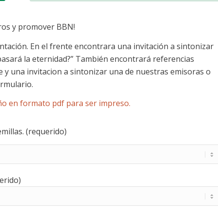
tros y promover BBN!
tación. En el frente encontrara una invitación a sintonizar
 pasará la eternidad?” También encontrará referencias
e y una invitacion a sintonizar una de nuestras emisoras o
ormulario.
ño en formato pdf para ser impreso.
illas. (requerido)
erido)