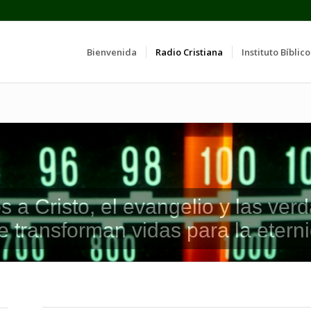
Bienvenida
Radio Cristiana
Instituto Bíblico
a Cristo, el evangelio y las verd
e transforman vidas para la etern