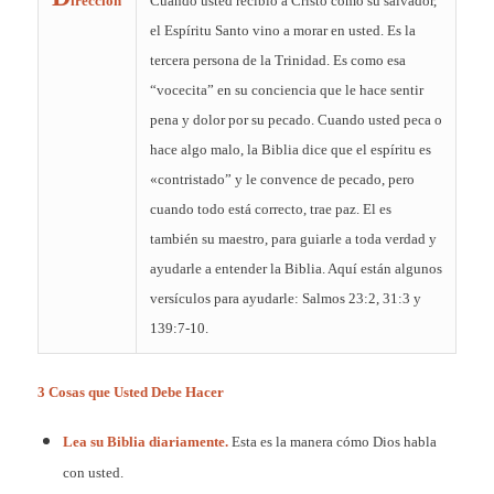
irección
Cuándo usted recibió a Cristo como su salvador,
el Espíritu Santo vino a morar en usted. Es la
tercera persona de la Trinidad. Es como esa
“vocecita” en su conciencia que le hace sentir
pena y dolor por su pecado. Cuando usted peca o
hace algo malo, la Biblia dice que el espíritu es
«contristado” y le convence de pecado, pero
cuando todo está correcto, trae paz. El es
también su maestro, para guiarle a toda verdad y
ayudarle a entender la Biblia. Aquí están algunos
versículos para ayudarle: Salmos 23:2, 31:3 y
139:7-10.
3 Cosas que Usted Debe Hacer
Lea su Biblia diariamente.
Esta es la manera cómo Dios habla
con usted.