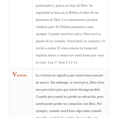
perdonados y pasa a ser hijo de Dios. Su
seguridad se basa en la Biblia, el libro de las
promesas de Dios. Los sentimientos pueden
cambiar, pero Su Palabra permanece para
siempre. Cuando usted fue salvo, Dios tocó la
puerta de su corazón. Usted abrió su corazón y lo
invitó a entrar. El vino a morar en forma del
Espíritu Santo y estará con usted hasta que vaya
al cielo. Lea 1ª. Juan 5:11-13.
V
ictoria
La victoria no significa que usted nunca pecará
de nuevo. Sin embargo, si usted peca, Dios tiene
una provisión para que usted obtenga perdón.
Cuando peca usted no pierde su salvación, pero
usted puede perder su comunión con Dios. Por
ejemplo; cuando usted hizo algo malo cuando
era niño, no dejó de ser hijo de su padre; sin