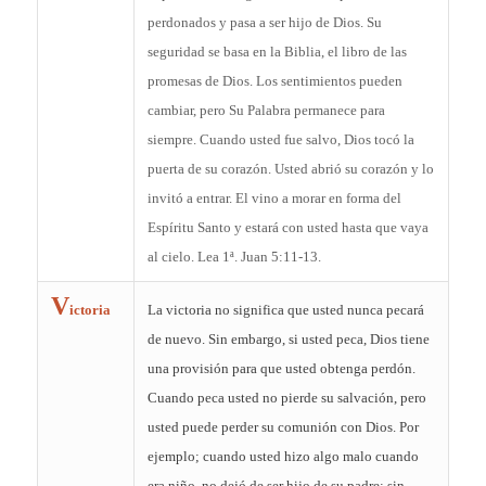
perdonados y pasa a ser hijo de Dios. Su
seguridad se basa en la Biblia, el libro de las
promesas de Dios. Los sentimientos pueden
cambiar, pero Su Palabra permanece para
siempre. Cuando usted fue salvo, Dios tocó la
puerta de su corazón. Usted abrió su corazón y lo
invitó a entrar. El vino a morar en forma del
Espíritu Santo y estará con usted hasta que vaya
al cielo. Lea 1ª. Juan 5:11-13.
V
ictoria
La victoria no significa que usted nunca pecará
de nuevo. Sin embargo, si usted peca, Dios tiene
una provisión para que usted obtenga perdón.
Cuando peca usted no pierde su salvación, pero
usted puede perder su comunión con Dios. Por
ejemplo; cuando usted hizo algo malo cuando
era niño, no dejó de ser hijo de su padre; sin