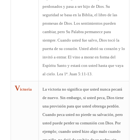
perdonados y pasa a ser hijo de Dios. Su
seguridad se basa en la Biblia, el libro de las
promesas de Dios. Los sentimientos pueden
cambiar, pero Su Palabra permanece para
siempre. Cuando usted fue salvo, Dios tocó la
puerta de su corazón. Usted abrió su corazón y lo
invitó a entrar. El vino a morar en forma del
Espíritu Santo y estará con usted hasta que vaya
al cielo. Lea 1ª. Juan 5:11-13.
V
ictoria
La victoria no significa que usted nunca pecará
de nuevo. Sin embargo, si usted peca, Dios tiene
una provisión para que usted obtenga perdón.
Cuando peca usted no pierde su salvación, pero
usted puede perder su comunión con Dios. Por
ejemplo; cuando usted hizo algo malo cuando
era niño, no dejó de ser hijo de su padre; sin