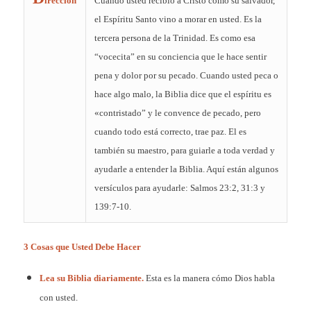
irección
Cuándo usted recibió a Cristo como su salvador,
el Espíritu Santo vino a morar en usted. Es la
tercera persona de la Trinidad. Es como esa
“vocecita” en su conciencia que le hace sentir
pena y dolor por su pecado. Cuando usted peca o
hace algo malo, la Biblia dice que el espíritu es
«contristado” y le convence de pecado, pero
cuando todo está correcto, trae paz. El es
también su maestro, para guiarle a toda verdad y
ayudarle a entender la Biblia. Aquí están algunos
versículos para ayudarle: Salmos 23:2, 31:3 y
139:7-10.
3 Cosas que Usted Debe Hacer
Lea su Biblia diariamente.
Esta es la manera cómo Dios habla
con usted.