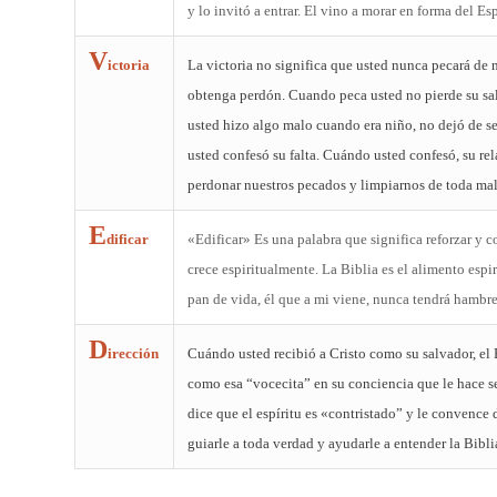
y lo invitó a entrar. El vino a morar en forma del Es
V
ictoria
La victoria no significa que usted nunca pecará de 
obtenga perdón. Cuando peca usted no pierde su sa
usted hizo algo malo cuando era niño, no dejó de se
usted confesó su falta. Cuándo usted confesó, su rel
perdonar nuestros pecados y limpiarnos de toda mal
E
dificar
«Edificar» Es una palabra que significa reforzar y c
crece espiritualmente. La Biblia es el alimento espi
pan de vida, él que a mi viene, nunca tendrá hamb
D
irección
Cuándo usted recibió a Cristo como su salvador, el E
como esa “vocecita” en su conciencia que le hace s
dice que el espíritu es «contristado” y le convence 
guiarle a toda verdad y ayudarle a entender la Bibl