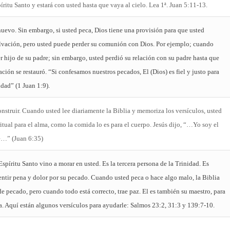
píritu Santo y estará con usted hasta que vaya al cielo. Lea 1ª. Juan 5:11-13.
nuevo. Sin embargo, si usted peca, Dios tiene una provisión para que usted
lvación, pero usted puede perder su comunión con Dios. Por ejemplo; cuando
r hijo de su padre; sin embargo, usted perdió su relación con su padre hasta que
ación se restauró. “Si confesamos nuestros pecados, El (Dios) es fiel y justo para
dad” (1 Juan 1:9).
onstruir. Cuando usted lee diariamente la Biblia y memoriza los versículos, usted
ritual para el alma, como la comida lo es para el cuerpo. Jesús dijo, “…Yo soy el
re…” (Juan 6:35)
spíritu Santo vino a morar en usted. Es la tercera persona de la Trinidad. Es
entir pena y dolor por su pecado. Cuando usted peca o hace algo malo, la Biblia
de pecado, pero cuando todo está correcto, trae paz. El es también su maestro, para
ia. Aquí están algunos versículos para ayudarle: Salmos 23:2, 31:3 y 139:7-10.