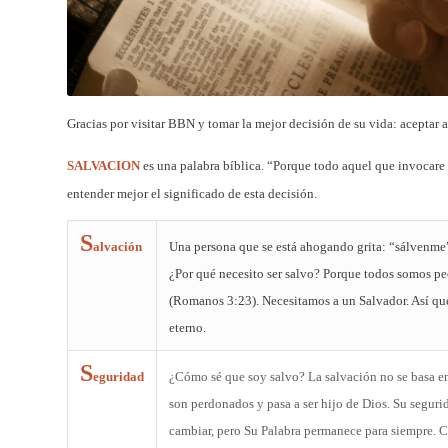
Gracias por visitar BBN y tomar la mejor decisión de su vida: aceptar 
SALVACION
es una palabra bíblica. “Porque todo aquel que invocare 
entender mejor el significado de esta decisión.
S
alvación
Una persona que se está ahogando grita: “sálvenme”
¿Por qué necesito ser salvo? Porque todos somos pec
(Romanos 3:23). Necesitamos a un Salvador. Así que 
eterno.
S
eguridad
¿Cómo sé que soy salvo? La salvación no se basa e
son perdonados y pasa a ser hijo de Dios. Su segurid
cambiar, pero Su Palabra permanece para siempre. Cu