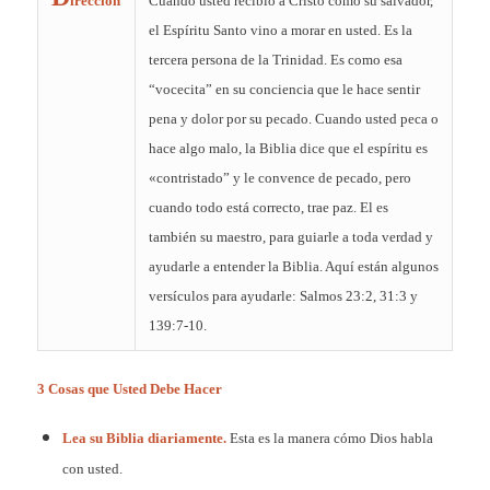
irección
Cuándo usted recibió a Cristo como su salvador,
el Espíritu Santo vino a morar en usted. Es la
tercera persona de la Trinidad. Es como esa
“vocecita” en su conciencia que le hace sentir
pena y dolor por su pecado. Cuando usted peca o
hace algo malo, la Biblia dice que el espíritu es
«contristado” y le convence de pecado, pero
cuando todo está correcto, trae paz. El es
también su maestro, para guiarle a toda verdad y
ayudarle a entender la Biblia. Aquí están algunos
versículos para ayudarle: Salmos 23:2, 31:3 y
139:7-10.
3 Cosas que Usted Debe Hacer
Lea su Biblia diariamente.
Esta es la manera cómo Dios habla
con usted.