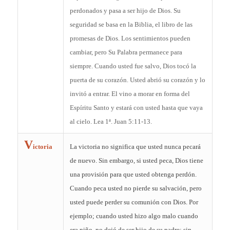
perdonados y pasa a ser hijo de Dios. Su
seguridad se basa en la Biblia, el libro de las
promesas de Dios. Los sentimientos pueden
cambiar, pero Su Palabra permanece para
siempre. Cuando usted fue salvo, Dios tocó la
puerta de su corazón. Usted abrió su corazón y lo
invitó a entrar. El vino a morar en forma del
Espíritu Santo y estará con usted hasta que vaya
al cielo. Lea 1ª. Juan 5:11-13.
V
ictoria
La victoria no significa que usted nunca pecará
de nuevo. Sin embargo, si usted peca, Dios tiene
una provisión para que usted obtenga perdón.
Cuando peca usted no pierde su salvación, pero
usted puede perder su comunión con Dios. Por
ejemplo; cuando usted hizo algo malo cuando
era niño, no dejó de ser hijo de su padre; sin