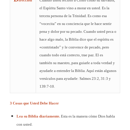
irección
Cuándo usted recibió a Cristo como su salvador,
el Espíritu Santo vino a morar en usted. Es la
tercera persona de la Trinidad. Es como esa
“vocecita” en su conciencia que le hace sentir
pena y dolor por su pecado. Cuando usted peca o
hace algo malo, la Biblia dice que el espíritu es
«contristado” y le convence de pecado, pero
cuando todo está correcto, trae paz. El es
también su maestro, para guiarle a toda verdad y
ayudarle a entender la Biblia. Aquí están algunos
versículos para ayudarle: Salmos 23:2, 31:3 y
139:7-10.
3 Cosas que Usted Debe Hacer
Lea su Biblia diariamente.
Esta es la manera cómo Dios habla
con usted.