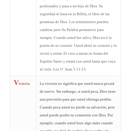
perdonados y pasa a ser hijo de Dios. Su
seguridad se basa en la Biblia, el libro de las
promesas de Dios. Los sentimientos pueden
cambiar, pero Su Palabra permanece para
siempre. Cuando usted fue salvo, Dios tocó la
puerta de su corazón. Usted abrió su corazón y lo
invitó a entrar. El vino a morar en forma del
Espíritu Santo y estará con usted hasta que vaya
al cielo. Lea 1ª. Juan 5:11-13.
V
ictoria
La victoria no significa que usted nunca pecará
de nuevo. Sin embargo, si usted peca, Dios tiene
una provisión para que usted obtenga perdón.
Cuando peca usted no pierde su salvación, pero
usted puede perder su comunión con Dios. Por
ejemplo; cuando usted hizo algo malo cuando
era niño, no dejó de ser hijo de su padre; sin