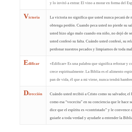
y lo invitó a entrar. El vino a morar en forma del Es
V
ictoria
La victoria no significa que usted nunca pecará de 
obtenga perdón. Cuando peca usted no pierde su sa
usted hizo algo malo cuando era niño, no dejó de se
usted confesó su falta. Cuándo usted confesó, su rel
perdonar nuestros pecados y limpiarnos de toda mal
E
dificar
«Edificar» Es una palabra que significa reforzar y c
crece espiritualmente. La Biblia es el alimento espi
pan de vida, él que a mi viene, nunca tendrá hamb
D
irección
Cuándo usted recibió a Cristo como su salvador, el E
como esa “vocecita” en su conciencia que le hace s
dice que el espíritu es «contristado” y le convence 
guiarle a toda verdad y ayudarle a entender la Bibl