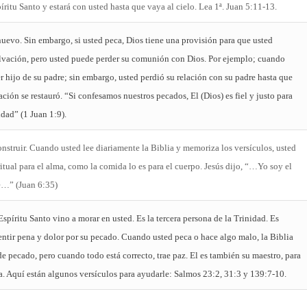
píritu Santo y estará con usted hasta que vaya al cielo. Lea 1ª. Juan 5:11-13.
nuevo. Sin embargo, si usted peca, Dios tiene una provisión para que usted
lvación, pero usted puede perder su comunión con Dios. Por ejemplo; cuando
r hijo de su padre; sin embargo, usted perdió su relación con su padre hasta que
ación se restauró. “Si confesamos nuestros pecados, El (Dios) es fiel y justo para
dad” (1 Juan 1:9).
onstruir. Cuando usted lee diariamente la Biblia y memoriza los versículos, usted
ritual para el alma, como la comida lo es para el cuerpo. Jesús dijo, “…Yo soy el
re…” (Juan 6:35)
spíritu Santo vino a morar en usted. Es la tercera persona de la Trinidad. Es
entir pena y dolor por su pecado. Cuando usted peca o hace algo malo, la Biblia
de pecado, pero cuando todo está correcto, trae paz. El es también su maestro, para
ia. Aquí están algunos versículos para ayudarle: Salmos 23:2, 31:3 y 139:7-10.