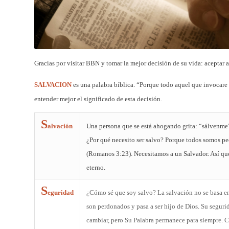
Gracias por visitar BBN y tomar la mejor decisión de su vida: aceptar 
SALVACION
es una palabra bíblica. “Porque todo aquel que invocare 
entender mejor el significado de esta decisión.
S
alvación
Una persona que se está ahogando grita: “sálvenme”
¿Por qué necesito ser salvo? Porque todos somos pec
(Romanos 3:23). Necesitamos a un Salvador. Así que 
eterno.
S
eguridad
¿Cómo sé que soy salvo? La salvación no se basa e
son perdonados y pasa a ser hijo de Dios. Su segurid
cambiar, pero Su Palabra permanece para siempre. Cu