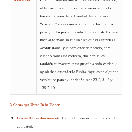
irección
Cuándo usted recibió a Cristo como su salvador,
el Espíritu Santo vino a morar en usted. Es la
tercera persona de la Trinidad. Es como esa
“vocecita” en su conciencia que le hace sentir
pena y dolor por su pecado. Cuando usted peca o
hace algo malo, la Biblia dice que el espíritu es
«contristado” y le convence de pecado, pero
cuando todo está correcto, trae paz. El es
también su maestro, para guiarle a toda verdad y
ayudarle a entender la Biblia. Aquí están algunos
versículos para ayudarle: Salmos 23:2, 31:3 y
139:7-10.
3 Cosas que Usted Debe Hacer
Lea su Biblia diariamente.
Esta es la manera cómo Dios habla
con usted.