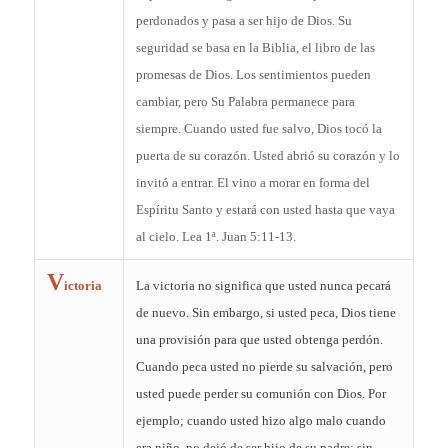
perdonados y pasa a ser hijo de Dios. Su
seguridad se basa en la Biblia, el libro de las
promesas de Dios. Los sentimientos pueden
cambiar, pero Su Palabra permanece para
siempre. Cuando usted fue salvo, Dios tocó la
puerta de su corazón. Usted abrió su corazón y lo
invitó a entrar. El vino a morar en forma del
Espíritu Santo y estará con usted hasta que vaya
al cielo. Lea 1ª. Juan 5:11-13.
V
ictoria
La victoria no significa que usted nunca pecará
de nuevo. Sin embargo, si usted peca, Dios tiene
una provisión para que usted obtenga perdón.
Cuando peca usted no pierde su salvación, pero
usted puede perder su comunión con Dios. Por
ejemplo; cuando usted hizo algo malo cuando
era niño, no dejó de ser hijo de su padre; sin