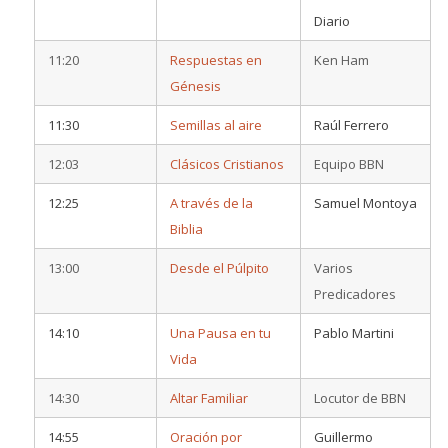
Diario
11:20
Respuestas en
Ken Ham
Génesis
11:30
Semillas al aire
Raúl Ferrero
12:03
Clásicos Cristianos
Equipo BBN
12:25
A través de la
Samuel Montoya
Biblia
13:00
Desde el Púlpito
Varios
Predicadores
14:10
Una Pausa en tu
Pablo Martini
Vida
14:30
Altar Familiar
Locutor de BBN
14:55
Oración por
Guillermo