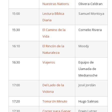
Nuestras Nations
Olivera-Celdran
15:00
Lectura Bíblica
Samuel Montoya
Diaria
15:30
El Camino de la
Cornelio Rivera
Vida
16:10
El Rincón de la
Moody
Naturaleza
16:30
Viajeros
Equipo de
Llamada de
Medianoche
17:00
Del Lado de la
José Jordán
Victoria
17:20
Toma Un Minuto
Hugo Salinas
17:30
Correr para Ganar
Erwin Lutzer