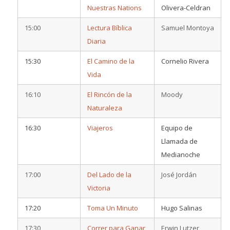
Nuestras Nations
Olivera-Celdran
15:00
Lectura Bíblica
Samuel Montoya
Diaria
15:30
El Camino de la
Cornelio Rivera
Vida
16:10
El Rincón de la
Moody
Naturaleza
16:30
Viajeros
Equipo de
Llamada de
Medianoche
17:00
Del Lado de la
José Jordán
Victoria
17:20
Toma Un Minuto
Hugo Salinas
17:30
Correr para Ganar
Erwin Lutzer