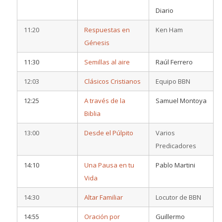
Diario
11:20
Respuestas en
Ken Ham
Génesis
11:30
Semillas al aire
Raúl Ferrero
12:03
Clásicos Cristianos
Equipo BBN
12:25
A través de la
Samuel Montoya
Biblia
13:00
Desde el Púlpito
Varios
Predicadores
14:10
Una Pausa en tu
Pablo Martini
Vida
14:30
Altar Familiar
Locutor de BBN
14:55
Oración por
Guillermo