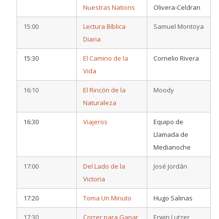
Nuestras Nations
Olivera-Celdran
15:00
Lectura Bíblica
Samuel Montoya
Diaria
15:30
El Camino de la
Cornelio Rivera
Vida
16:10
El Rincón de la
Moody
Naturaleza
16:30
Viajeros
Equipo de
Llamada de
Medianoche
17:00
Del Lado de la
José Jordán
Victoria
17:20
Toma Un Minuto
Hugo Salinas
17:30
Correr para Ganar
Erwin Lutzer