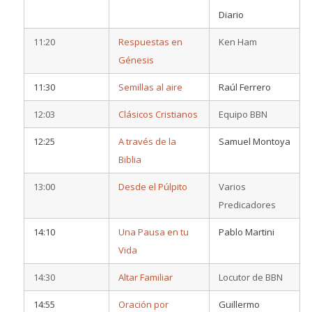
Diario
11:20
Respuestas en
Ken Ham
Génesis
11:30
Semillas al aire
Raúl Ferrero
12:03
Clásicos Cristianos
Equipo BBN
12:25
A través de la
Samuel Montoya
Biblia
13:00
Desde el Púlpito
Varios
Predicadores
14:10
Una Pausa en tu
Pablo Martini
Vida
14:30
Altar Familiar
Locutor de BBN
14:55
Oración por
Guillermo