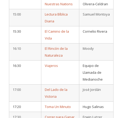
Nuestras Nations
Olivera-Celdran
15:00
Lectura Bíblica
Samuel Montoya
Diaria
15:30
El Camino de la
Cornelio Rivera
Vida
16:10
El Rincón de la
Moody
Naturaleza
16:30
Viajeros
Equipo de
Llamada de
Medianoche
17:00
Del Lado de la
José Jordán
Victoria
17:20
Toma Un Minuto
Hugo Salinas
17:30
Correr para Ganar
Erwin Lutzer