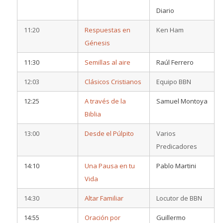
Diario
11:20
Respuestas en
Ken Ham
Génesis
11:30
Semillas al aire
Raúl Ferrero
12:03
Clásicos Cristianos
Equipo BBN
12:25
A través de la
Samuel Montoya
Biblia
13:00
Desde el Púlpito
Varios
Predicadores
14:10
Una Pausa en tu
Pablo Martini
Vida
14:30
Altar Familiar
Locutor de BBN
14:55
Oración por
Guillermo