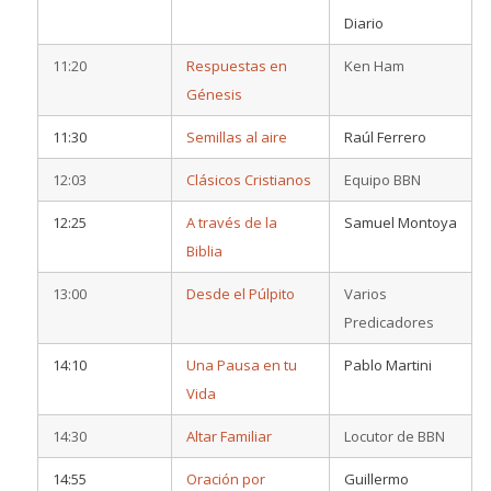
Diario
11:20
Respuestas en
Ken Ham
Génesis
11:30
Semillas al aire
Raúl Ferrero
12:03
Clásicos Cristianos
Equipo BBN
12:25
A través de la
Samuel Montoya
Biblia
13:00
Desde el Púlpito
Varios
Predicadores
14:10
Una Pausa en tu
Pablo Martini
Vida
14:30
Altar Familiar
Locutor de BBN
14:55
Oración por
Guillermo