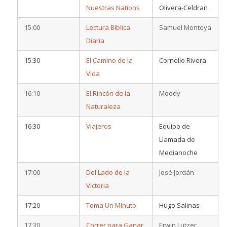
Nuestras Nations
Olivera-Celdran
15:00
Lectura Bíblica
Samuel Montoya
Diaria
15:30
El Camino de la
Cornelio Rivera
Vida
16:10
El Rincón de la
Moody
Naturaleza
16:30
Viajeros
Equipo de
Llamada de
Medianoche
17:00
Del Lado de la
José Jordán
Victoria
17:20
Toma Un Minuto
Hugo Salinas
17:30
Correr para Ganar
Erwin Lutzer