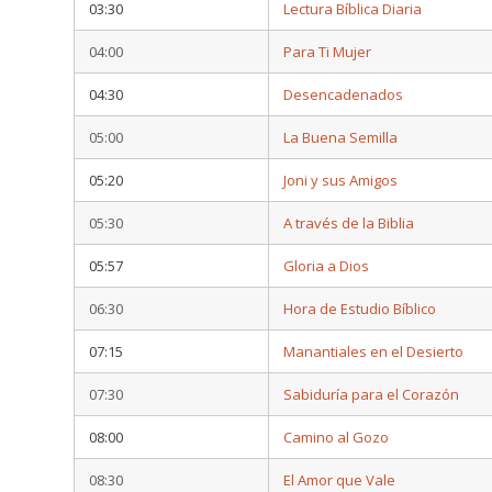
03:30
Lectura Bíblica Diaria
04:00
Para Ti Mujer
04:30
Desencadenados
05:00
La Buena Semilla
05:20
Joni y sus Amigos
05:30
A través de la Biblia
05:57
Gloria a Dios
06:30
Hora de Estudio Bíblico
07:15
Manantiales en el Desierto
07:30
Sabiduría para el Corazón
08:00
Camino al Gozo
08:30
El Amor que Vale