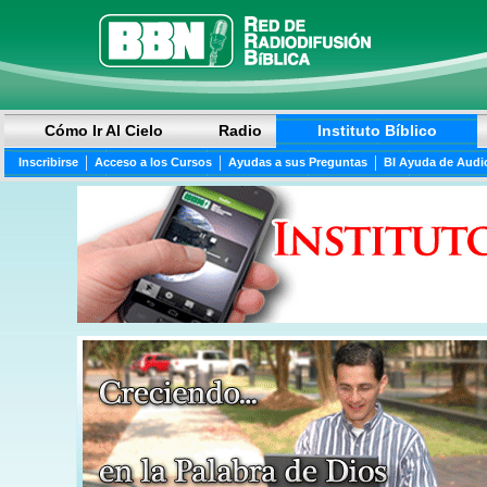
Cómo Ir Al Cielo
Radio
Instituto Bíblico
|
|
|
Inscribirse
Acceso a los Cursos
Ayudas a sus Preguntas
BI Ayuda de Audi