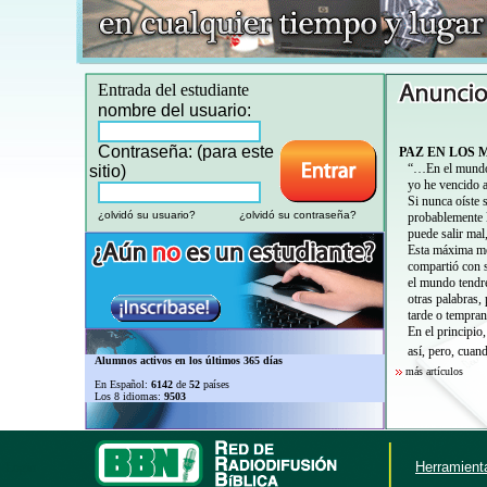
Entrada del estudiante
nombre del usuario:
Contraseña: (para este
PAZ EN LOS 
“…En el mundo t
sitio)
yo he vencido 
Si nunca oíste 
¿olvidó su usuario?
¿olvidó su contraseña?
probablemente 
puede salir mal
Esta máxima me 
compartió con s
el mundo tendré
otras palabras
tarde o tempran
En el principio
así, pero, cuan
Alumnos activos en los últimos 365 días
más artículos
En Español:
6142
de
52
países
Los 8 idiomas:
9503
Herramienta
Login