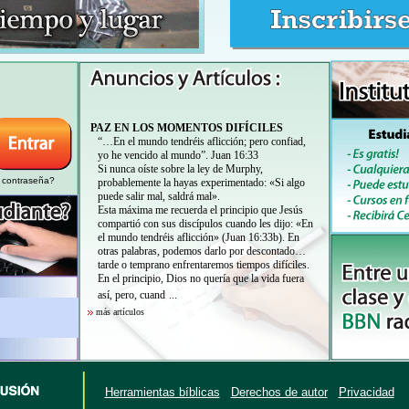
PAZ EN LOS MOMENTOS DIFÍCILES
“…En el mundo tendréis aflicción; pero confiad,
yo he vencido al mundo”. Juan 16:33
Si nunca oíste sobre la ley de Murphy,
u contraseña?
probablemente la hayas experimentado: «Si algo
puede salir mal, saldrá mal».
Esta máxima me recuerda el principio que Jesús
compartió con sus discípulos cuando les dijo: «En
el mundo tendréis aflicción» (Juan 16:33b). En
otras palabras, podemos darlo por descontado…
tarde o temprano enfrentaremos tiempos difíciles.
En el principio, Dios no quería que la vida fuera
así, pero, cuand
...
más artículos
Herramientas bíblicas
Derechos de autor
Privacidad