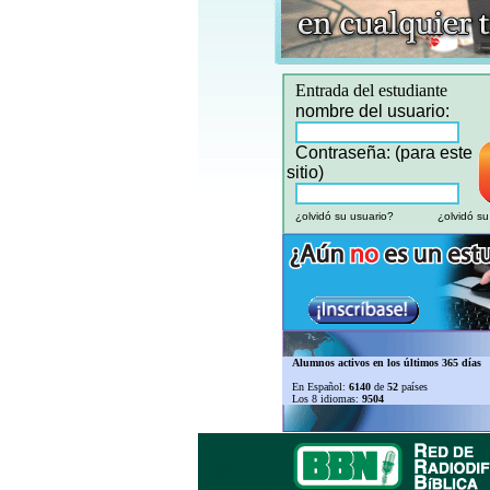
Entrada del estudiante
nombre del usuario:
Contraseña: (para este
sitio)
¿olvidó su usuario?
¿olvidó s
Alumnos activos en los últimos 365 días
En Español:
6140
de
52
países
Los 8 idiomas:
9504
Login