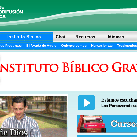
Instituto Bíblico
Chat
Recursos
Idiomas
|
|
|
|
sus Preguntas
BI Ayuda de Audio
Quienes somos
Herramientas
Testimonios
Estamos escuch
Las Perseveradora