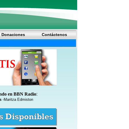
Donaciones
Contáctenos
ando en BBN Radio
:
s
-Maritza Edmiston