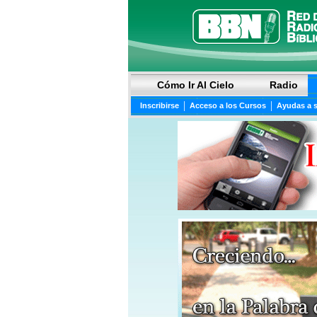
Cómo Ir Al Cielo
Radio
|
|
Inscribirse
Acceso a los Cursos
Ayudas a 