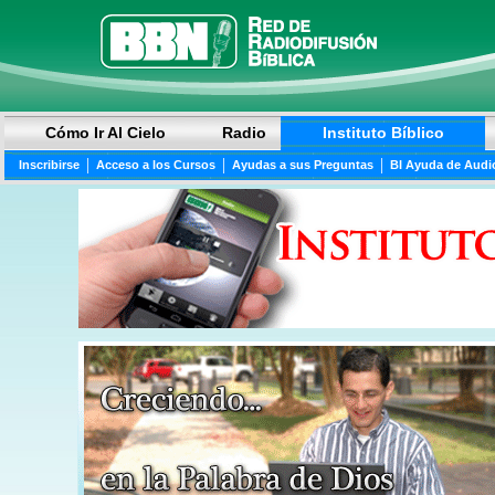
Cómo Ir Al Cielo
Radio
Instituto Bíblico
|
|
|
Inscribirse
Acceso a los Cursos
Ayudas a sus Preguntas
BI Ayuda de Audi