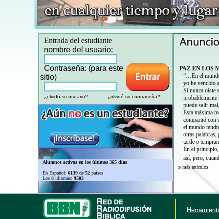
Entrada del estudiante
nombre del usuario:
Contraseña: (para este
PAZ EN LOS 
“…En el mundo t
sitio)
yo he vencido 
Si nunca oíste 
¿olvidó su usuario?
¿olvidó su contraseña?
probablemente 
puede salir mal
Esta máxima me 
compartió con s
el mundo tendré
otras palabras
tarde o tempran
En el principio
así, pero, cuan
Alumnos activos en los últimos 365 días
más artículos
En Español:
6139
de
52
países
Los 8 idiomas:
9503
Herramienta
Login