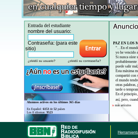
Entrada del estudiante
nombre del usuario:
Contraseña: (para este
PAZ EN LOS 
“…En el mundo t
sitio)
yo he vencido 
Si nunca oíste 
¿olvidó su usuario?
¿olvidó su contraseña?
probablemente 
puede salir mal
Esta máxima me 
compartió con s
el mundo tendré
otras palabras
tarde o tempran
En el principio
así, pero, cuan
Alumnos activos en los últimos 365 días
más artículos
En Español:
6153
de
52
países
Los 8 idiomas:
9523
Herramienta
Login