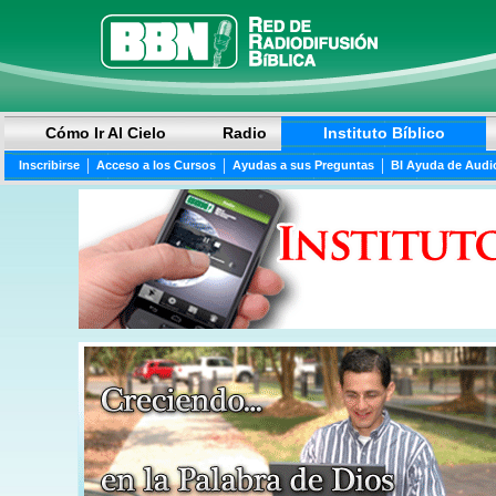
Cómo Ir Al Cielo
Radio
Instituto Bíblico
|
|
|
Inscribirse
Acceso a los Cursos
Ayudas a sus Preguntas
BI Ayuda de Audi