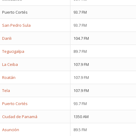
Puerto Cortés
93.7 FM
San Pedro Sula
93.7 FM
Danli
104.7 FM
Tegucigalpa
89.7 FM
La Ceiba
107.9 FM
Roatán
107.9 FM
Tela
107.9 FM
Puerto Cortés
93.7 FM
Ciudad de Panamá
1350 AM
Asunción
89.5 FM