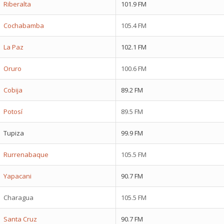
Riberalta
101.9 FM
Cochabamba
105.4 FM
La Paz
102.1 FM
Oruro
100.6 FM
Cobija
89.2 FM
Potosí
89.5 FM
Tupiza
99.9 FM
Rurrenabaque
105.5 FM
Yapacani
90.7 FM
Charagua
105.5 FM
Santa Cruz
90.7 FM