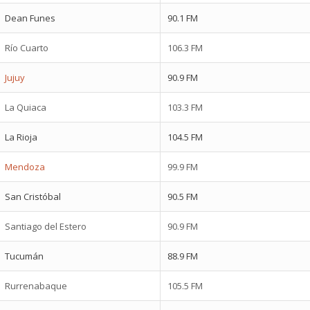
Dean Funes
90.1 FM
Río Cuarto
106.3 FM
Jujuy
90.9 FM
La Quiaca
103.3 FM
La Rioja
104.5 FM
Mendoza
99.9 FM
San Cristóbal
90.5 FM
Santiago del Estero
90.9 FM
Tucumán
88.9 FM
Rurrenabaque
105.5 FM