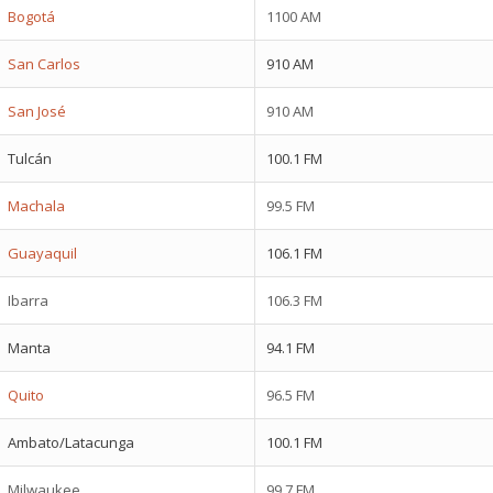
Bogotá
1100 AM
San Carlos
910 AM
San José
910 AM
Tulcán
100.1 FM
Machala
99.5 FM
Guayaquil
106.1 FM
Ibarra
106.3 FM
Manta
94.1 FM
Quito
96.5 FM
Ambato/Latacunga
100.1 FM
Milwaukee
99.7 FM