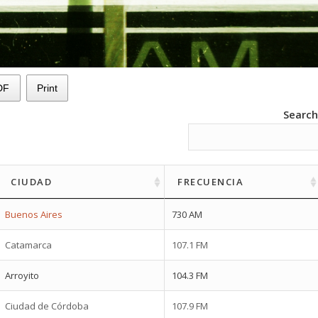
DF
Print
Search
CIUDAD
FRECUENCIA
Buenos Aires
730 AM
Catamarca
107.1 FM
Arroyito
104.3 FM
Ciudad de Córdoba
107.9 FM