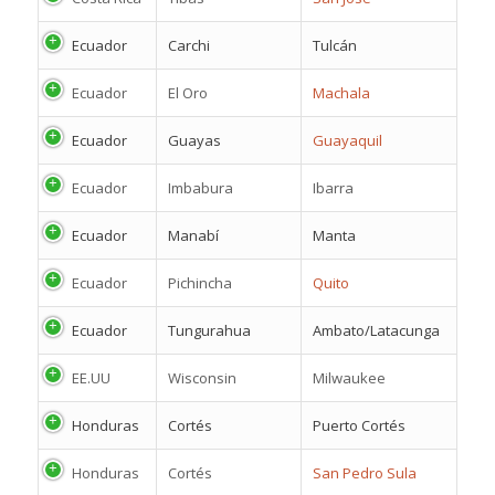
Ecuador
Carchi
Tulcán
Ecuador
El Oro
Machala
Ecuador
Guayas
Guayaquil
Ecuador
Imbabura
Ibarra
Ecuador
Manabí
Manta
Ecuador
Pichincha
Quito
Ecuador
Tungurahua
Ambato/Latacunga
EE.UU
Wisconsin
Milwaukee
Honduras
Cortés
Puerto Cortés
Honduras
Cortés
San Pedro Sula