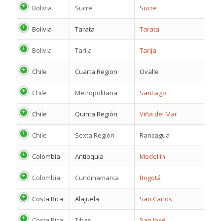
Bolivia
Sucre
Sucre
Bolivia
Tarata
Tarata
Bolivia
Tarija
Tarija
Chile
Cuarta Region
Ovalle
Chile
Metropolitana
Santiago
Chile
Quinta Región
Viña del Mar
Chile
Sexta Región
Rancagua
Colombia
Antioquia
Medellin
Colombia
Cundinamarca
Bogotá
Costa Rica
Alajuela
San Carlos
Costa Rica
Tibas
San José