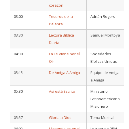
corazón
03:00
Teseros de la
Adrián Rogers
Palabra
03:30
Lectura Bíblica
Samuel Montoya
Diaria
04:30
La Fe Viene por el
Sociedades
Oír
Bíblicas Unidas
05:15
De Amiga A Amiga
Equipo de Amiga
a Amiga
05:30
Así está Escrito
Ministerio
Latinoamericano
Misionero
05:57
Gloria a Dios
Tema Musical
06:03
Manantiales en el
Locutor de BBN