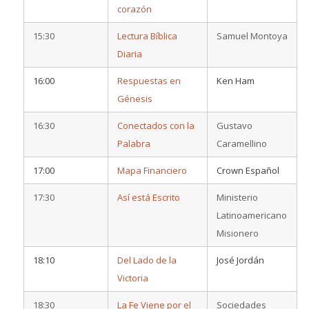
corazón
15:30
Lectura Bíblica
Samuel Montoya
Diaria
16:00
Respuestas en
Ken Ham
Génesis
16:30
Conectados con la
Gustavo
Palabra
Caramellino
17:00
Mapa Financiero
Crown Español
17:30
Así está Escrito
Ministerio
Latinoamericano
Misionero
18:10
Del Lado de la
José Jordán
Victoria
18:30
La Fe Viene por el
Sociedades