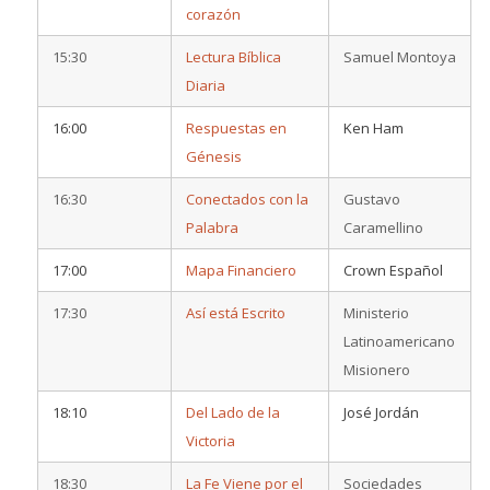
corazón
15:30
Lectura Bíblica
Samuel Montoya
Diaria
16:00
Respuestas en
Ken Ham
Génesis
16:30
Conectados con la
Gustavo
Palabra
Caramellino
17:00
Mapa Financiero
Crown Español
17:30
Así está Escrito
Ministerio
Latinoamericano
Misionero
18:10
Del Lado de la
José Jordán
Victoria
18:30
La Fe Viene por el
Sociedades