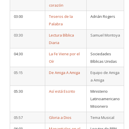
corazón
03:00
Teseros de la
Adrián Rogers
Palabra
03:30
Lectura Bíblica
Samuel Montoya
Diaria
04:30
La Fe Viene por el
Sociedades
Oír
Bíblicas Unidas
05:15
De Amiga A Amiga
Equipo de Amiga
a Amiga
05:30
Así está Escrito
Ministerio
Latinoamericano
Misionero
05:57
Gloria a Dios
Tema Musical
06:03
Manantiales en el
Locutor de BBN