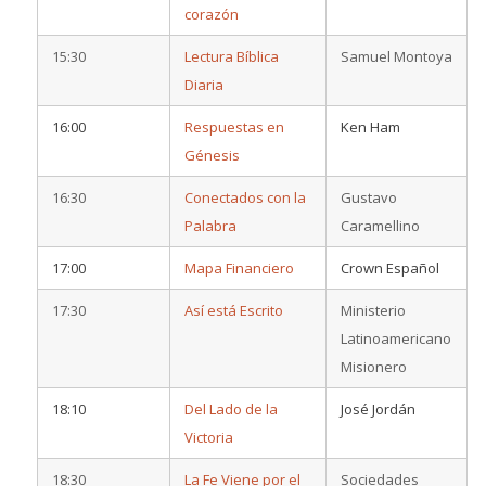
corazón
15:30
Lectura Bíblica
Samuel Montoya
Diaria
16:00
Respuestas en
Ken Ham
Génesis
16:30
Conectados con la
Gustavo
Palabra
Caramellino
17:00
Mapa Financiero
Crown Español
17:30
Así está Escrito
Ministerio
Latinoamericano
Misionero
18:10
Del Lado de la
José Jordán
Victoria
18:30
La Fe Viene por el
Sociedades