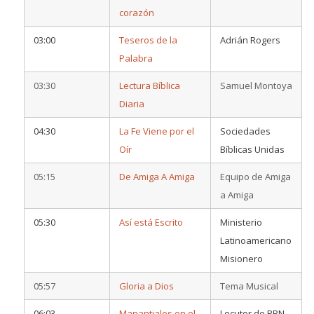
corazón
03:00
Teseros de la
Adrián Rogers
Palabra
03:30
Lectura Bíblica
Samuel Montoya
Diaria
04:30
La Fe Viene por el
Sociedades
Oír
Bíblicas Unidas
05:15
De Amiga A Amiga
Equipo de Amiga
a Amiga
05:30
Así está Escrito
Ministerio
Latinoamericano
Misionero
05:57
Gloria a Dios
Tema Musical
06:03
Manantiales en el
Locutor de BBN