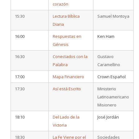
corazón
15:30
Lectura Bíblica
Samuel Montoya
Diaria
16:00
Respuestas en
Ken Ham
Génesis
16:30
Conectados con la
Gustavo
Palabra
Caramellino
17:00
Mapa Financiero
Crown Español
17:30
Así está Escrito
Ministerio
Latinoamericano
Misionero
18:10
Del Lado de la
José Jordán
Victoria
18:30
La Fe Viene por el
Sociedades