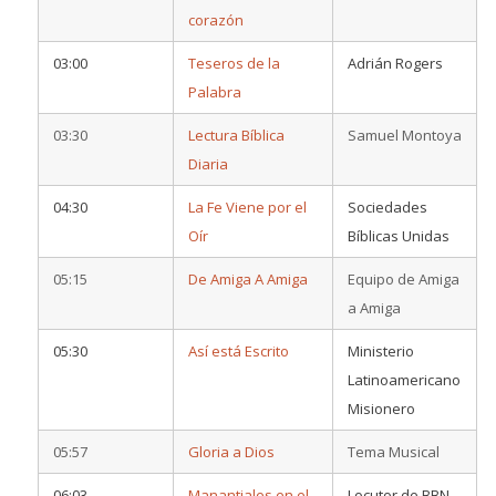
corazón
03:00
Teseros de la
Adrián Rogers
Palabra
03:30
Lectura Bíblica
Samuel Montoya
Diaria
04:30
La Fe Viene por el
Sociedades
Oír
Bíblicas Unidas
05:15
De Amiga A Amiga
Equipo de Amiga
a Amiga
05:30
Así está Escrito
Ministerio
Latinoamericano
Misionero
05:57
Gloria a Dios
Tema Musical
06:03
Manantiales en el
Locutor de BBN