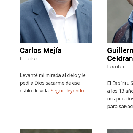
Carlos Mejía
Guiller
Celdra
Locutor
Locutor
Levanté mi mirada al cielo y le
pedí a Dios sacarme de ese
El Espíritu 
estilo de vida.
Seguir leyendo
a los 13 añ
mis pecados
para salvac