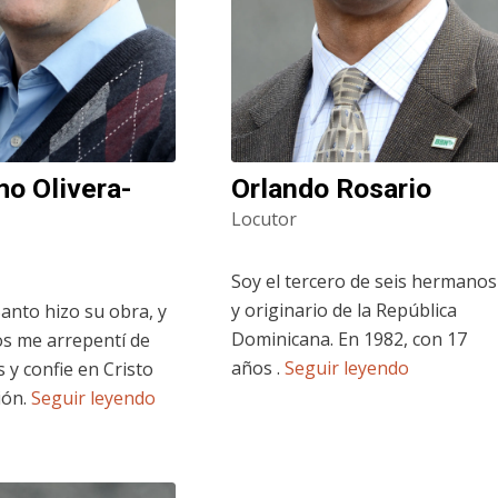
mo Olivera-
Orlando Rosario
n
Locutor
Soy el tercero de seis hermanos
y originario de la República
Santo hizo su obra, y
Dominicana. En 1982, con 17
os me arrepentí de
años .
Seguir leyendo
 y confie en Cristo
ión.
Seguir leyendo