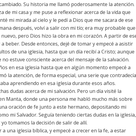
 cambiado. Su historia me llamó poderosamente la atención.
aza de mi casa y me puse a reflexionar acerca de la vida que
nté mi mirada al cielo y le pedí a Dios que me sacara de ese
emana después, volví a salir con mi tío; era muy probable que
 nuevo, pero Dios hizo la obra en mi corazón. A partir de es
r a beber. Desde entonces, dejé de tomar y empecé a asistir
ltos de una iglesia, hasta que un día recibí a Cristo; aunque
no estuve consciente acerca del mensaje de la salvación.
ños en esa iglesia hasta que en algún momento empecé a
ó la atención, de forma especial, una serie que contradecí
taba aprendiendo en esa iglesia durante esos años.
s dudas acerca de mi salvación. Pero un día visité la
ra en Manta, donde una persona me habló mucho más sobre
 una oración de fe junto a este hermano, depositando mi
omo mi Salvador. Seguía teniendo ciertas dudas en la iglesia,
 yo tomamos la decisión de salir de allí.
 una iglesia bíblica, y empecé a crecer en la fe, a estar