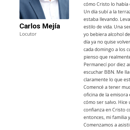
cómo Cristo lo había
Un día subí a la terr
estaba llevando. Leva
Carlos Mejía
estilo de vida. Una s
Locutor
yo bebiera alcohol de
día ya no quise volve
cada domingo a los cu
pienso que realmente 
Permanecí por diez a
escuchar BBN. Me llam
claramente lo que es
Comencé a tener mucha
oficina de la emiso
cómo ser salvo. Hice
confianza en Cristo c
entonces, mi familia y
Comenzamos a asistir a