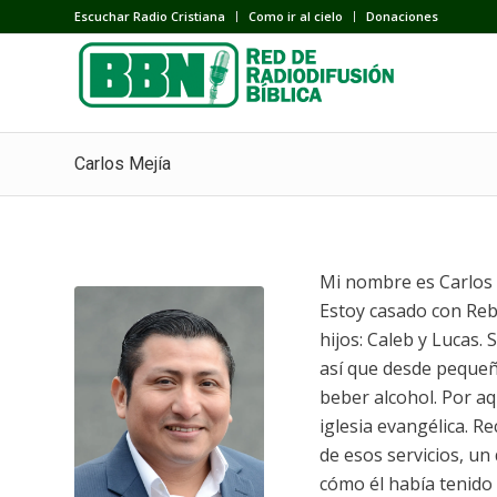
Escuchar Radio Cristiana
Como ir al cielo
Donaciones
Carlos Mejía
Mi nombre es Carlos A
Estoy casado con Re
hijos: Caleb y Lucas.
así que desde pequeño
beber alcohol. Por aq
iglesia evangélica. R
de esos servicios, un
cómo él había tenido 