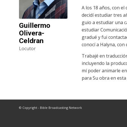
A los 18 años, con el
decidí estudiar tres 
guio a estudiar una c
Guillermo
estudiar Comunicación
Olivera-
gradué y fui contacta
Celdran
conocí a Halyna, con
Locutor
Trabajé en traducció
incluyendo la producc
mí poder animarle en s
para Su obra en esta 
© Copyright - Bible Broadcasting Network