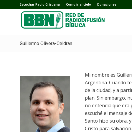
Escuchar Radio Cristiana
Como ir al cielo
Donaciones
Guillermo Olivera-Celdran
Mi nombre es Guillerm
Argentina. Cuando ten
de la ciudad, y a par
plan. Sin embargo, nu
no entendía que era p
escuché el mensaje de
Santo hizo su obra, y
Cristo para salvación.