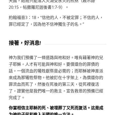
天國，結局只能落入火湖受永火的煎熬（啟示錄
20:15，帖撒羅尼迦後書1:7-9）。
約翰福音3：18，“信他的人，不被定罪；不信的人，
罪已經定了，因為他不信神獨生子的名。”
接著，好消息!
神为我们預備了一條道路與祂和好。唯有藉著神的兒
子耶穌，人才有可能與神和好。要償還你的罪債的
話，一個流血的犧牲獻祭是必需的；而耶穌被神差派
來成為那犧牲祭物。他被釘在十字架上，為償還你的
罪流血而死了，然後在死後的第三天，從死裡復活
了，證實他是我們唯一的救主，宣告救恩的預備已經
完成了。
你當相信主耶稣的死、被埋葬了又死而复活。
这是成
为神的子民和進入天國的唯一方法。