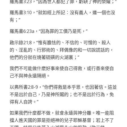
羅馬書3:23，“因為世人都犯了罪，虧缺了神的榮耀；”
羅馬書3:10，“就如經上所記：沒有義人，連一個也沒
有；”
羅馬書6:23a，“因為罪的工價乃是死，”
啟示錄21;8，“惟有膽怯的、不信的、可憎的、殺人
的、淫亂的、行邪術的、拜偶像的和一切說謊話的，
他們的分就在燒著硫磺的火湖裏；”
我們不可能做什麽好事來使自己得救，或行善來使自
己不與神永遠隔絕。
以弗所書2:8-9，“你們得救是本乎恩，也因著信。這並
不是出於自己，乃是神所賜的；也不是出於行為，免
得有人自誇。”
如果我們什麼都不做，就會永遠與神分離。唯一能阻
擋人進天國的罪是拒絕神的兒子耶穌基督；若上不了