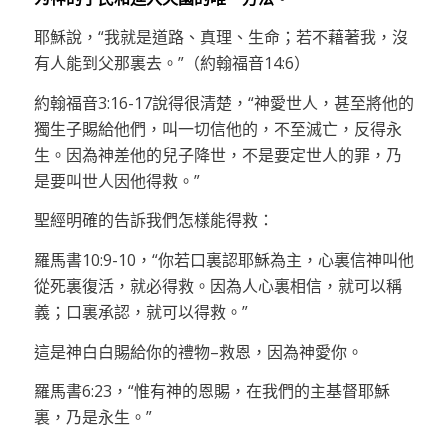
耶穌說，“我就是道路、真理、生命；若不藉著我，沒
有人能到父那裏去。”（約翰福音14:6）
約翰福音3:16-17說得很清楚，“神愛世人，甚至將他的
獨生子賜給他們，叫一切信他的，不至滅亡，反得永
生。因為神差他的兒子降世，不是要定世人的罪，乃
是要叫世人因他得救。”
聖經明確的告訴我們怎樣能得救：
羅馬書10:9-10，“你若口裏認耶穌為主，心裏信神叫他
從死裏復活，就必得救。因為人心裏相信，就可以稱
義；口裏承認，就可以得救。”
這是神白白賜給你的禮物–救恩，因為神愛你。
羅馬書6:23，“惟有神的恩賜，在我們的主基督耶穌
裏，乃是永生。”