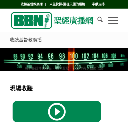
收聽基督教廣播
人生抉擇-通往天國的道路
奉獻支持
收聽基督教廣播
高舉基督傳揚福音，教導聖經，看生命為永恆而改變
現場收聽