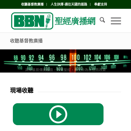
收聽基督教廣播
人生抉擇-通往天國的道路
奉獻支持
收聽基督教廣播
高舉基督傳揚福音，教導聖經，看生命為永恆而改變
現場收聽