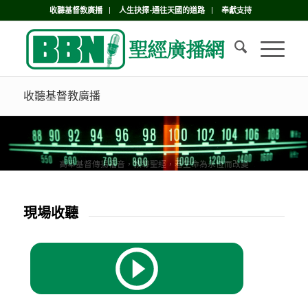
收聽基督教廣播
人生抉擇-通往天國的道路
奉獻支持
收聽基督教廣播
高舉基督傳揚福音，教導聖經，看生命為永恆而改變
現場收聽