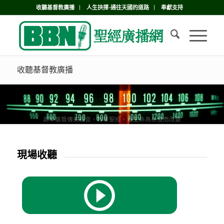
收聽基督教廣播
人生抉擇-通往天國的道路
奉獻支持
收聽基督教廣播
高舉基督傳揚福音，教導聖經，看生命為永恆而改變
現場收聽