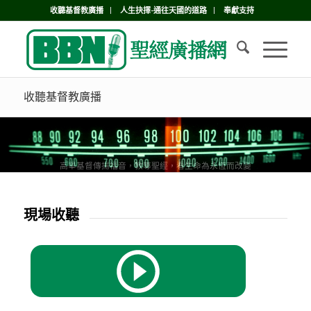
收聽基督教廣播
人生抉擇-通往天國的道路
奉獻支持
收聽基督教廣播
高舉基督傳揚福音，教導聖經，看生命為永恆而改變
現場收聽