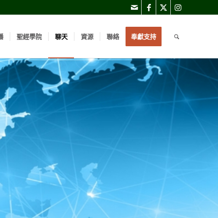
播
聖經學院
聊天
資源
聯絡
奉獻支持