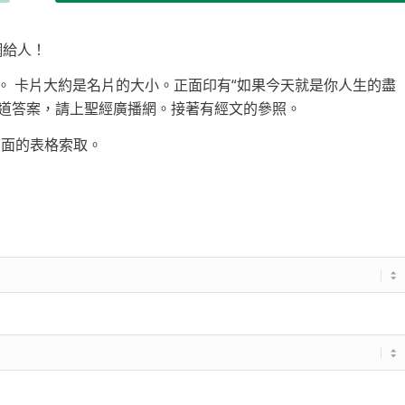
網給人！
o Listen。 卡片大約是名片的大小。正面印有“如果今天就是你人生的盡
知道答案，請上聖經廣播網。接著有經文的參照。
下面的表格索取。