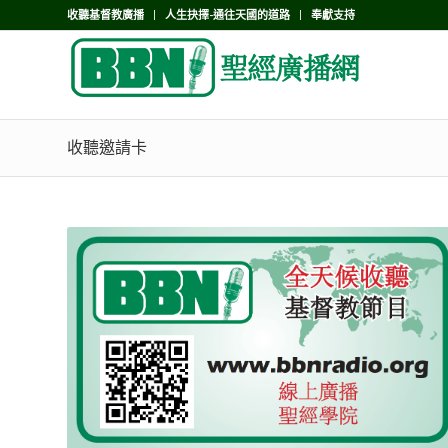
收聽基督教廣播
人生抉擇-通往天國的道路
奉獻支持
收聽邀請卡