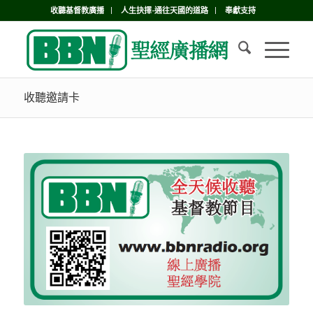
收聽基督教廣播
人生抉擇-通往天國的道路
奉獻支持
收聽邀請卡